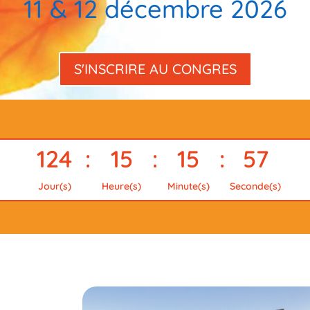
11 & 12 décembre 2026
S'INSCRIRE AU CONGRES
124
:
15
:
15
:
56
Jour(s)
Heure(s)
Minute(s)
Seconde(s)