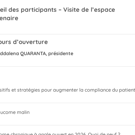
eil des participants – Visite de l’espace
enaire
ours d’ouverture
ddalena QUARANTA, présidente
sitifs et stratégies pour augmenter la compliance du patien
aucome malin
ome chronique à angle ouvert en 2026. Quoi de neuf ?