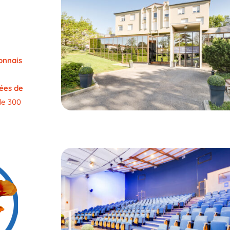
onnais
ées de
de 300