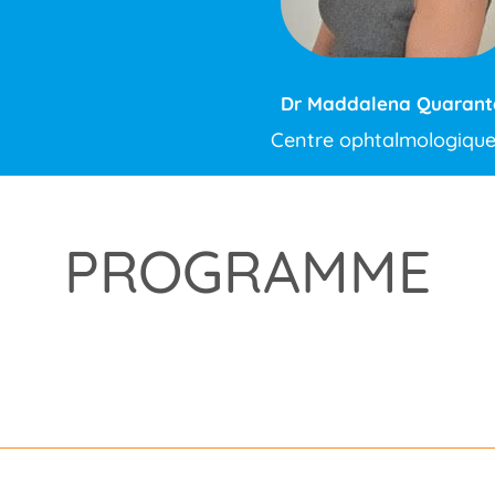
Dr Maddalena Quarant
Centre ophtalmologique
PROGRAMME